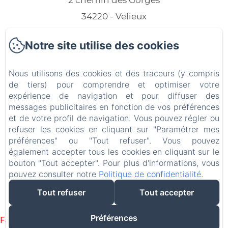
2 chemin des Gorges
34220 - Velieux
Téléphone: +33 (0)6 73 90 38 58
Notre site utilise des cookies
marijevandriem@hotmail.com
Nous utilisons des cookies et des traceurs (y compris
de tiers) pour comprendre et optimiser votre
expérience de navigation et pour diffuser des
Accueil
messages publicitaires en fonction de vos préférences
et de votre profil de navigation. Vous pouvez régler ou
Nos gîtes
refuser les cookies en cliquant sur "Paramétrer mes
préférences" ou "Tout refuser". Vous pouvez
Contact
également accepter tous les cookies en cliquant sur le
bouton "Tout accepter". Pour plus d'informations, vous
pouvez consulter notre
Politique de confidentialité
.
EN
FR
NL
Tout refuser
Tout accepter
Créé par Amenitiz
Préférences
Failed to load BookingEngine/index: Loading chunk 1322