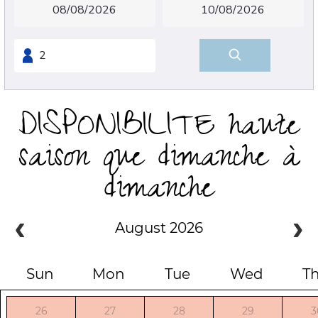
DISPONIBILITE haute
saison que dimanche à
dimanche
August 2026
Sun
Mon
Tue
Wed
T
26
27
28
29
3