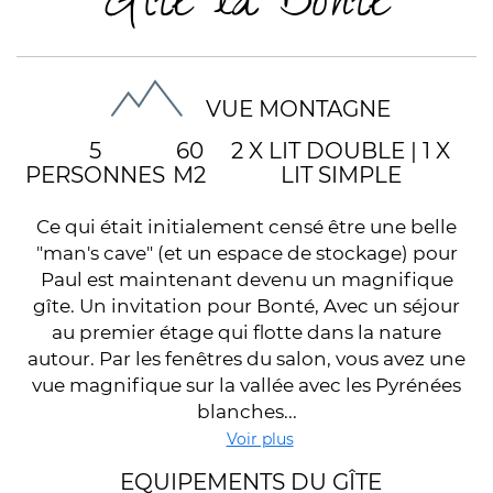
Gite la Bonté
à partir de
à partir de
à partir de
à partir de
à par
75€
75€
75€
75€
7
VUE MONTAGNE
5
60
2 X LIT DOUBLE
|
1 X
PERSONNES
M2
LIT SIMPLE
Ce qui était initialement censé être une belle
"man's cave" (et un espace de stockage) pour
Paul est maintenant devenu un magnifique
gîte. Un invitation pour Bonté, Avec un séjour
au premier étage qui flotte dans la nature
autour. Par les fenêtres du salon, vous avez une
vue magnifique sur la vallée avec les Pyrénées
blanches...
Voir plus
EQUIPEMENTS DU GÎTE