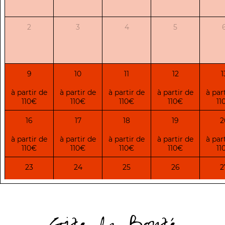
2
3
4
5
9
10
11
12
1
à partir de
à partir de
à partir de
à partir de
à par
110€
110€
110€
110€
11
16
17
18
19
2
à partir de
à partir de
à partir de
à partir de
à par
110€
110€
110€
110€
11
23
24
25
26
2
à partir de
à partir de
à partir de
à partir de
à par
110€
110€
110€
110€
11
30
31
1
2