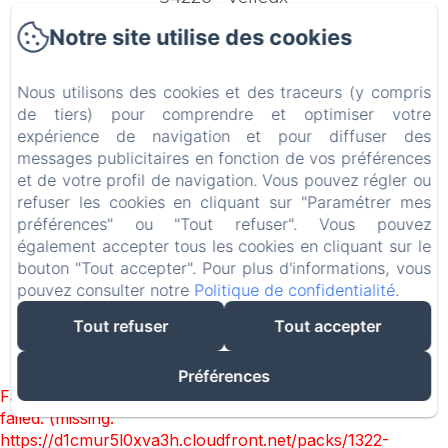
Téléphone: +33 (0)6 73 90 38 58
Notre site utilise des cookies
marijevandriem@hotmail.com
Nous utilisons des cookies et des traceurs (y compris
de tiers) pour comprendre et optimiser votre
expérience de navigation et pour diffuser des
messages publicitaires en fonction de vos préférences
Accueil
et de votre profil de navigation. Vous pouvez régler ou
refuser les cookies en cliquant sur "Paramétrer mes
Nos gîtes
préférences" ou "Tout refuser". Vous pouvez
également accepter tous les cookies en cliquant sur le
Contact
bouton "Tout accepter". Pour plus d'informations, vous
pouvez consulter notre
Politique de confidentialité
.
EN
FR
NL
Tout refuser
Tout accepter
Créé par Amenitiz
Préférences
Failed to load BookingEngine/index: Loading chunk 1322
failed. (missing:
https://d1cmur5l0xva3h.cloudfront.net/packs/1322-